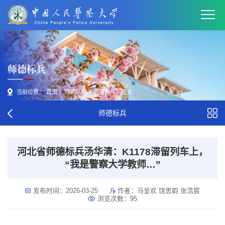
师德标兵
当前位置：
首页
-
师资队伍
-
师德标兵
- 正文
师德标兵
河北省师德标兵汤华清：K1178滞留列车上，
“我是警察大学教师…”
发布时间：2026-03-25
作者：马呈欢 饶思韵 张浩宸
浏览次数：
95