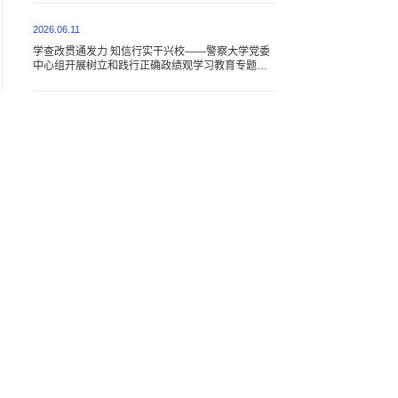
2026.06.11
学查改贯通发力 知信行实干兴校——警察大学党委
中心组开展树立和践行正确政绩观学习教育专题研
讨