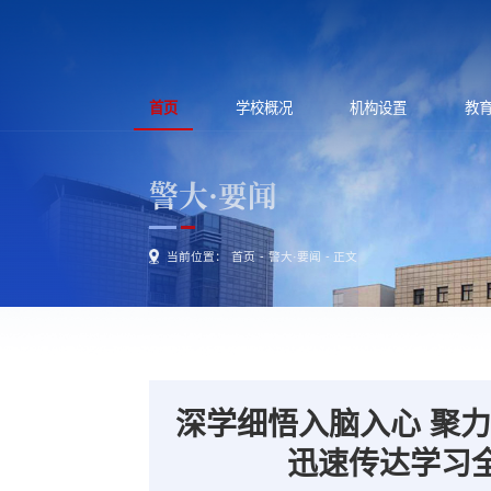
首页
学校概况
机构设置
教
警大·要闻
当前位置：
首页
-
警大·要闻
- 正文
深学细悟入脑入心 聚
迅速传达学习