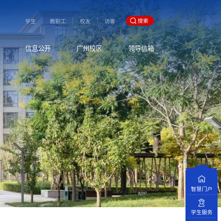
搜索
学生
教职工
校友
访客
信息公开
广州校区
领导信箱
智慧门户
学生服务