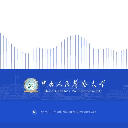
北京市门头沟区潭柘寺镇朱砂岭街9号院