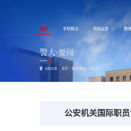
首页
学校概况
机构设置
教
警大·要闻
当前位置：
首页
-
警大·要闻
- 正文
公安机关国际职员