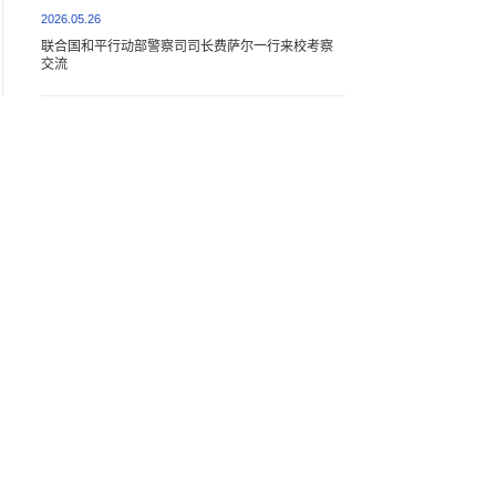
2026.05.26
联合国和平行动部警察司司长费萨尔一行来校考察
交流