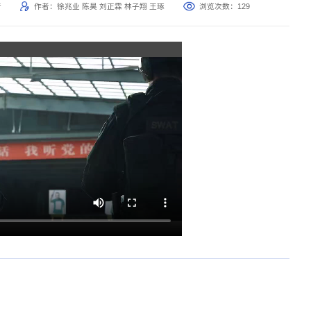
音
作者：徐兆业 陈昊 刘正霖 林子翔 王琢
浏览次数：
129