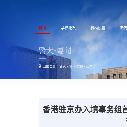
首页
学校概况
机构设置
教
警大·要闻
当前位置：
首页
-
警大·要闻
- 正文
香港驻京办入境事务组