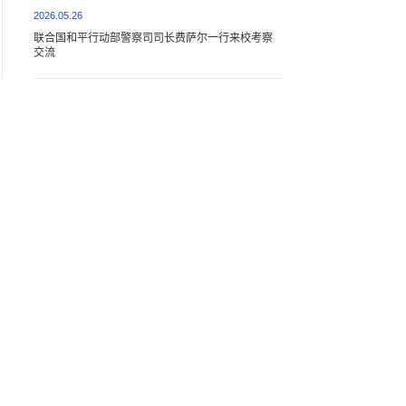
2026.05.26
联合国和平行动部警察司司长费萨尔一行来校考察
交流