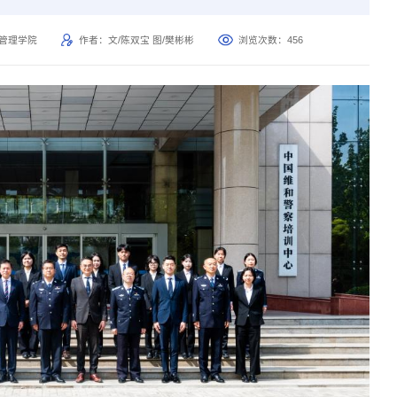
民管理学院
作者：文/陈双宝 图/樊彬彬
浏览次数：
456