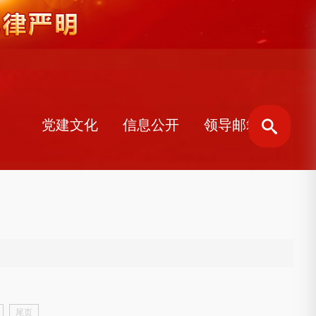
党建文化
信息公开
领导邮箱
尾页