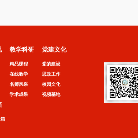
况
教学科研
党建文化
精品课程
党的建设
在线教学
思政工作
名师风采
校园文化
学术成果
视频基地
箱
信箱