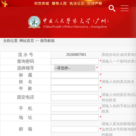
当前位置:
网站首页
>>
领导邮箱
流 水 号
20260807001
系统自动生成供查询
查询密码
*
请输入一个密码供查
选择领导
*
标 题
*
姓 名
*
请输入你的真实姓名
年 龄
*
请输入你的固定电话
固定电话
*
和你联系
请输入你的手机以便
手 机
*
联系
地 址
*
请输入真实的邮箱地
邮 箱
*
会把流水号和查询密
的邮箱