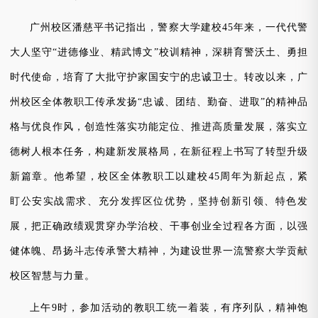
广州校区潘慈平书记指出，警察大学建校
45年来，一代代警
大人坚守“进德修业、精武博文”校训精神，深耕育警沃土、勇担
时代使命，培育了大批守护家国安宁的忠诚卫士。转改以来，广
州校区全体教职工传承发扬“忠诚、团结、勤奋、进取”的精神品
格与优良作风，创造性落实功能定位、推进高质量发展，落实立
德树人根本任务，构建新发展格局，在新征程上书写了转型升级
新篇章。他希望，校区全体教职工以建校45周年为新起点，紧
盯公安实战需求、充分发挥区位优势，坚持创新引领、特色发
展，把正确政绩观贯穿办学治校、干事创业全过程各方面，以强
健体魄、昂扬斗志传承警大精神，为建设世界一流警察大学贡献
校区智慧与力量。
上午
9时，参加活动的教职工统一着装，有序列队，精神饱