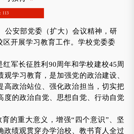
：
113
、公安部党委（扩大）会议
精神
，研
校区
开展学习教育工作。学校党委
委
是红军长征胜利
90
周年和学校建校
45
周
绩观学习教育，是加强党的政治建设、
提高政治站位、强化政治担当，切实把
高度的政治自觉、思想自觉、行动自觉
教育的重大意义
，
增强
“
四个意识
”
、坚
确政绩观贯穿办学治校、教
书育人全过