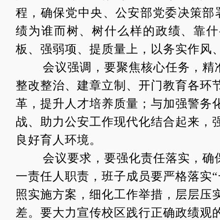
程，确保党中央
、
公安部党委决策部
绩为谁而树、树什么样的政绩、靠什
板、强弱项、提质量上，以务实作风
会议强调，要聚焦核心任务，精
整改整治、建章立制、开门教育各环
革，提升人才培养质量；与加强警务
战、助力公安工作现代化结合起来，
良好育人环境。
会议要求，要强化责任落实，确
一责任人职责，班子成员要严格落实
“
照实施方案，细化工作举措
，
层层压
差。
要
大力
宣传
校区
践行正确政绩观