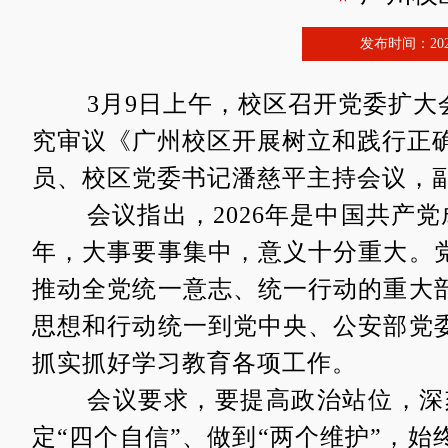
发布时间：
20
3月
9
日上午，
校区
召开党委扩大
究审议《广州校区开展树立和践行正
员
、
校区党委书记潘慈平
主持会议，
会议指出，
2026
年
是中国共产党
年，大事要事集中，意义十分重大。
推动全党统一意志、统一行动的重大
思想和行动统一到党中央
、
公安部党
抓实抓好学习教育各项工作。
会议要求，
要提高政治站位，深
定
“
四个自信
”
、做到
“
两个维护
”
，始