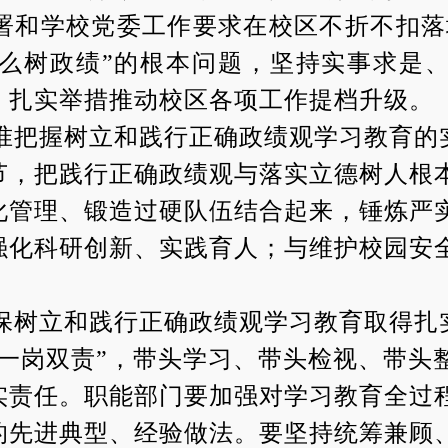
署和学校党委工作要求在校区不折不扣落
么树政绩
”
的根本问题
，
坚持实事求是
、扎实举措推动校区各项工作提档升级。
准把握树立和践行正确政绩观学习教育的
节，
把践行正确政绩观与落实立德树人根
化管理、锻造过硬队伍结合起来，锤炼严
强化科研创新、实践育人；与维护校园安
保树立和践行正确政绩观学习教育取得扎
一岗双责
”
，带头学习、带头检视、带头
实责任。
职能部门要
加强对学习教育全过
的先进典型、经验做法。要坚持统筹兼顾