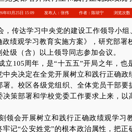
26年03月25日 15:09
发布人：
张伟
作者：
陈琰宁
浏览次数
会，
传达学习
中央党的建设工作领导小组
确政绩观学习教育实施方案》，研究部署
副处级（含）以上领导同志
参加会议。
成立
105
周年，是
“
十五五
”
开局之年
，也
党中央决定在全党开展树立和践行正确政
部署。校区各级党组织、全体党员
干部
要
委决策部署和学校党委工作要求上来，以
刻领会开展树立和践行正确政绩观学习
终牢记
“
公安姓党
”
的根本政治属性，把正